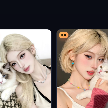
花莲：恋曲
光影4
高清电影精选
2025
喜剧
电影精选
2025
悬疑
电影在线观看推荐《花莲：恋曲
线看《台中光影4》：2025年台
国台湾2025年度喜剧佳作，导
电影，徐誉庭作品，主演张震、
尧，桂纶镁…
许…
7.5