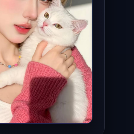
全部分类
惊悚悬疑
03
聚合推理、惊悚与反转题材，保持紧张的观看体
验。