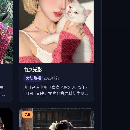
热门高清电影《南京光影》2025年8
声
月19日首映，文牧野执导科幻类型，
卫节
主演任嘉伦…
7.5
苏州星途 第2季