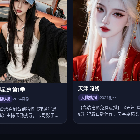
大陆热播
2024
犯罪
播影视
2024
喜剧
【高清电影免费点播】《天津 
台湾喜剧台剧精选《花莲星途
线》犯罪口碑佳作，吴宇森镜头
季》由陈玉勋执导，卡司彭于
熟，李现、谭松韵演技…
舒淇、贾静雯、…
8.0