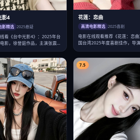
途 第1季
郑州迷局录
影视
2024
喜剧
大陆热播
2024
青春
湾喜剧台剧精选《花莲星途 第1
精品高清电影《郑州迷局录》—
陈玉勋执导，卡司彭于晏、舒
大陆频道热推。导演路阳，主演
静雯、…
昀、毛晓彤等，…