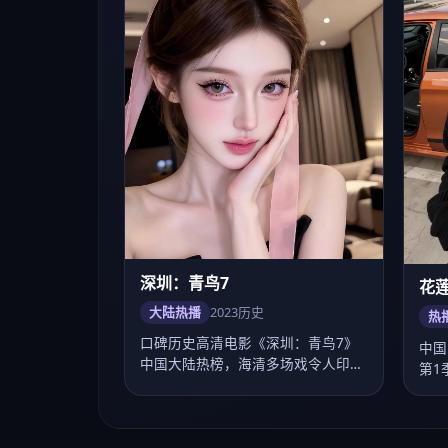
大陆热播
2023
历史
热
口碑历史高清电影《深圳：青鸟7》
中国
中国大陆热榜，海清多场戏令人印象
第1
深刻，饶晓志调度…
晏、
最新高清合集
按年份与热度整理的近期片单
9.6
7.2