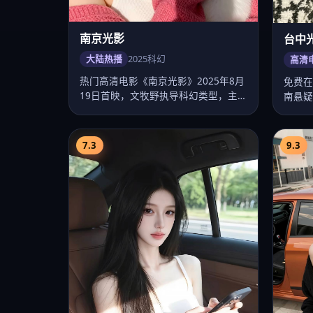
火线在大连
花莲星
大陆热播
2024
青春
热播
中国大陆青春高清电影《火线在大连》
中国台
由李雪执导，卡司赵丽颖、易烊千玺、
季》由
任嘉伦、李沁…
淇、贾