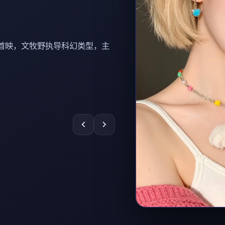
口碑剧场
02
汇集剧情扎实、人物关系鲜明的口碑作品，适合细
品故事层次。