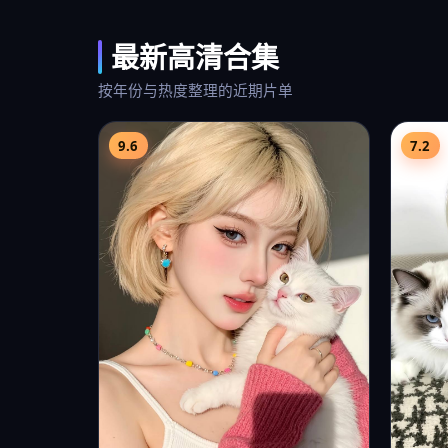
南京光影
台中
大陆热播
2025
科幻
高清
热门高清电影《南京光影》2025年8月
免费在
19日首映，文牧野执导科幻类型，主演
南悬疑
任嘉伦…
舒淇、
7.3
9.3