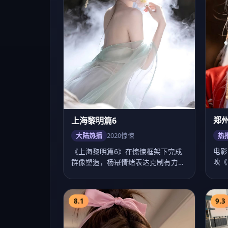
电影
《上海黎明篇6》在惊悚框架下完成
映《
群像塑造，杨幂情绪表达克制有力，
王凯
2020年9月1…
8.1
9.3
深圳：青鸟7
花莲