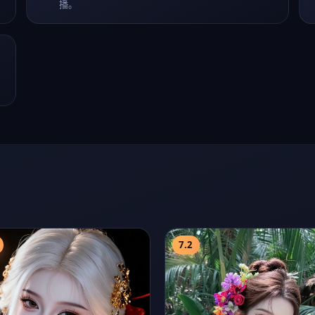
7.2
州光影
武汉无声 第2季
播影视
2012
犯罪
热播影视
2021
动作