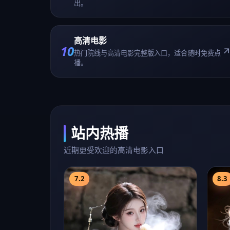
近期更受欢迎的高清电影入口
7.2
8.3
郑
上海黎明篇6
热
大陆热播
2020
惊悚