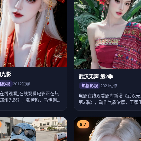
在线观看_在线观看电影正在热
电影在线观看影库新增《武汉无
郑州光影》，张若昀、马伊琍、
第2季》，动作气质浓厚，王家
主演，徐克作…
奏把控出色，20…
8.7
天津 暗线
星途 第1季