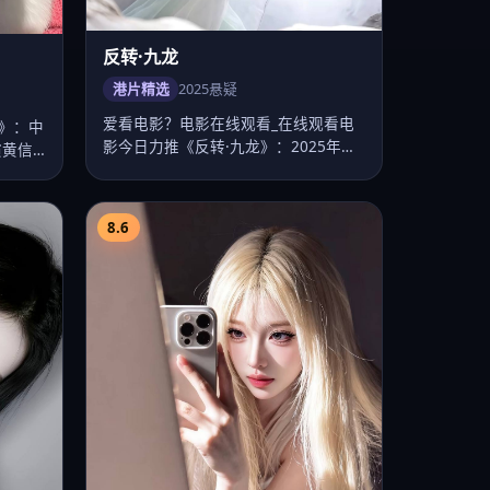
宜兰重逢传
高清电影精选
2024
都市
—中国
电影在线观看热推高清电影《宜兰重逢
张若
传》，都市剧情紧凑口碑上扬，卡司张
震、桂纶镁、…