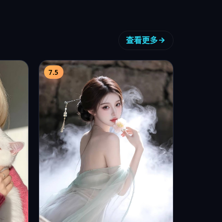
反转·九龙
港片精选
2025
悬疑
爱看电影？电影在线观看_在线观看电
》：中
影今日力推《反转·九龙》：2025年中
演黄信
国香港悬…
8.6